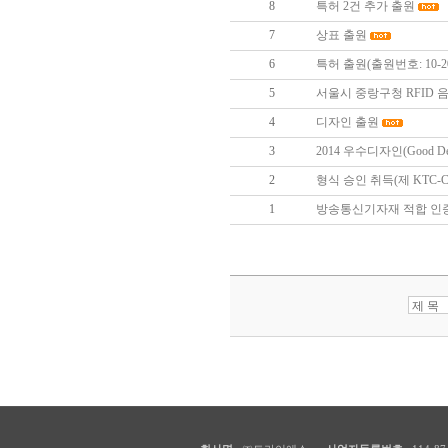
8
특허 2건 추가 출원
7
상표 출원
6
특허 출원(출원번호: 10-201
5
서울시 중랑구청 RFID
4
디자인 출원
3
2014 우수디자인(Good D
2
형식 승인 취득(제 KTC-C-
1
방송통신기자재 적합 인