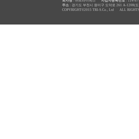
회사명
: ㈜트라이에스
사업자등록번호
: 114-87
주소
: 경기도 부천시 원미구 도약로 261 A-120
COPYRIGHT©
2015 TRI-S.Co., Ltd
ALL RIGHTS