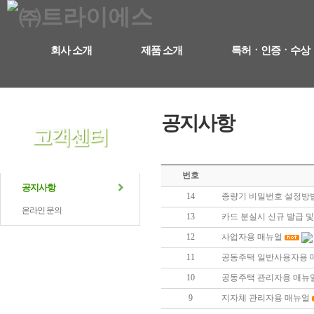
회사 소개
제품 소개
특허ㆍ인증ㆍ수상
공지사항
고객센터
번호
공지사항
14
종량기 비밀번호 설정방
온라인 문의
13
카드 분실시 신규 발급 
12
사업자용 매뉴얼
11
공동주택 일반사용자용 
10
공동주택 관리자용 매뉴
9
지자체 관리자용 매뉴얼